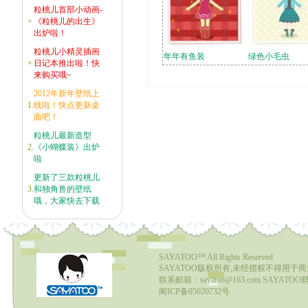
粒桃儿首部小动画-
+
《粒桃儿的出生》
出炉啦！
粒桃儿小精灵插画
年年有鱼装
绿色小毛虫
+
日记本推出啦！快
来购买哦~
2012年新年壁纸上
1.
线啦！快点更新桌
面吧！
粒桃儿最新造型
2.
《小蝴蝶装》出炉
啦
更新了三款粒桃儿
3.
和独角兽的壁纸
哦，大家快去下载
SAYATOO™
All Rights Reserved
SAYATOO版权所有,未经授权不得用于
联系邮箱：sayatoo@163.com SAYATOO群1
闽ICP备05020732号