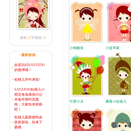
喜欢:
27
不喜欢:
15
小蝴蝶装
小提琴家
欢迎访问SAYATOO
+
的微博哦！
+
粒桃儿拜年来啦!
SAYATOO粒桃儿小
精灵兔兔插画日记
+
本兔年限时优惠
可爱小丑
蘑栗小粒桃儿
啦，大家快来抢购
吧！
粒桃儿最新搜狗皮
+
肤更新啦，快来下
载哦