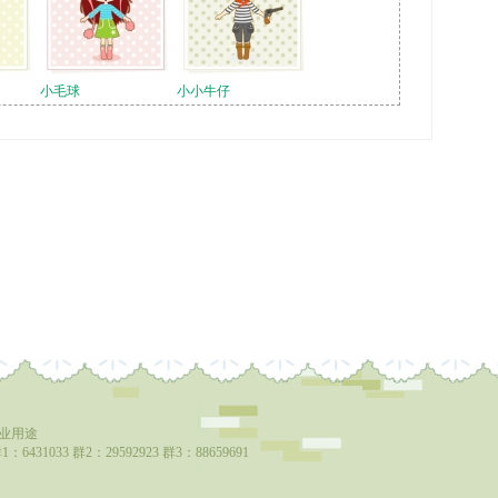
小毛球
小小牛仔
商业用途
：6431033 群2：29592923 群3：88659691