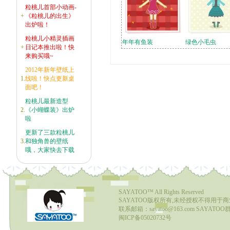
粒桃儿首部小动画-
+
《粒桃儿的出生》
出炉啦！
粒桃儿小精灵插画
年年有鱼装
绿色小毛虫
+
日记本推出啦！快
来购买哦~
2012年新年壁纸上
1.
线啦！快点更新桌
面吧！
粒桃儿最新造型
2.
《小蝴蝶装》出炉
啦
更新了三款粒桃儿
3.
和独角兽的壁纸
哦，大家快去下载
SAYATOO™
All Rights Reserved
SAYATOO版权所有,未经授权不得用于
联系邮箱：sayatoo@163.com SAYATOO群1
闽ICP备05020732号