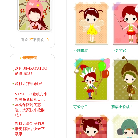
喜欢:
27
不喜欢:
15
小蝴蝶装
小提琴家
欢迎访问SAYATOO
+
的微博哦！
+
粒桃儿拜年来啦!
SAYATOO粒桃儿小
精灵兔兔插画日记
+
本兔年限时优惠
可爱小丑
蘑栗小粒桃儿
啦，大家快来抢购
吧！
粒桃儿最新搜狗皮
+
肤更新啦，快来下
载哦