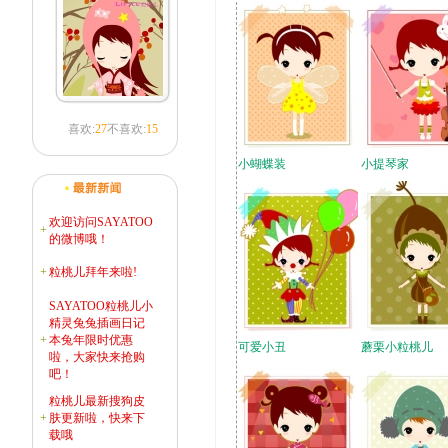
喜欢:
27
不喜欢:
15
小蝴蝶装
小提琴家
欢迎访问SAYATOO
+
的微博哦！
+
粒桃儿拜年来啦!
SAYATOO粒桃儿小
精灵兔兔插画日记
+
本兔年限时优惠
可爱小丑
蘑栗小粒桃儿
啦，大家快来抢购
吧！
粒桃儿最新搜狗皮
+
肤更新啦，快来下
载哦