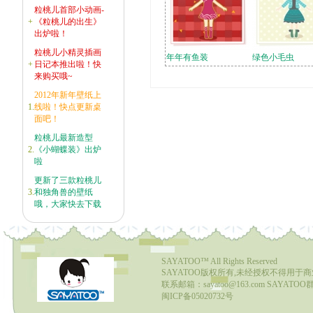
粒桃儿首部小动画-
+
《粒桃儿的出生》
出炉啦！
粒桃儿小精灵插画
年年有鱼装
绿色小毛虫
+
日记本推出啦！快
来购买哦~
2012年新年壁纸上
1.
线啦！快点更新桌
面吧！
粒桃儿最新造型
2.
《小蝴蝶装》出炉
啦
更新了三款粒桃儿
3.
和独角兽的壁纸
哦，大家快去下载
SAYATOO™
All Rights Reserved
SAYATOO版权所有,未经授权不得用于
联系邮箱：sayatoo@163.com SAYATOO群1
闽ICP备05020732号