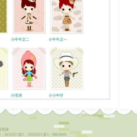
小牛牛之二
小牛牛之一
小毛球
小小牛仔
业用途
6431033 群2：29592923 群3：88659691