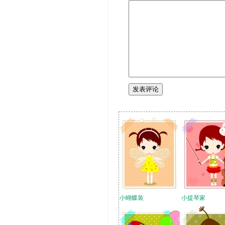
小蝴蝶装
小提琴家