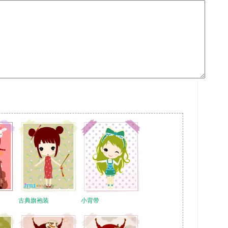
古典旗袍装
小背带