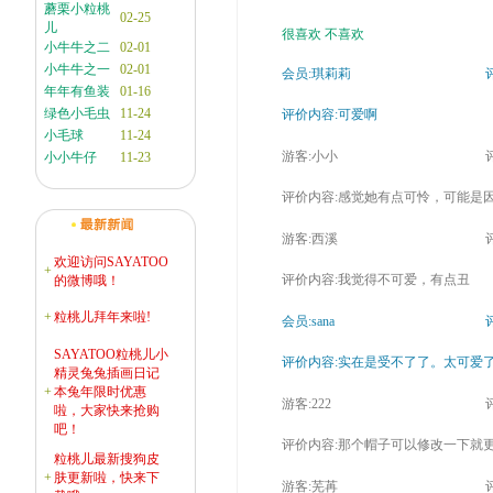
蘑栗小粒桃
02-25
儿
很喜欢
不喜欢
小牛牛之二
02-01
小牛牛之一
02-01
会员:琪莉莉
评
年年有鱼装
01-16
绿色小毛虫
11-24
评价内容:可爱啊
小毛球
11-24
游客:小小
评
小小牛仔
11-23
评价内容:感觉她有点可怜，可能是
游客:西溪
评
欢迎访问SAYATOO
+
评价内容:我觉得不可爱，有点丑
的微博哦！
+
粒桃儿拜年来啦!
会员:sana
评
SAYATOO粒桃儿小
评价内容:实在是受不了了。太可爱
精灵兔兔插画日记
+
本兔年限时优惠
游客:222
评
啦，大家快来抢购
吧！
评价内容:那个帽子可以修改一下就
粒桃儿最新搜狗皮
+
肤更新啦，快来下
游客:芜苒
评