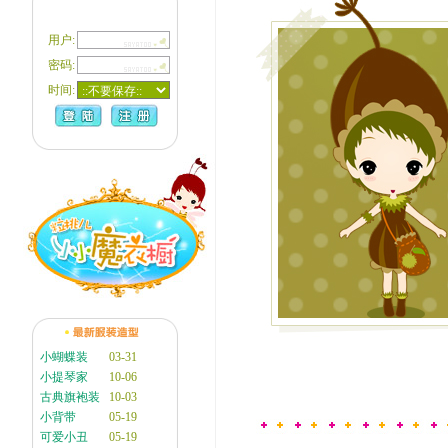
用户:
密码:
时间:
小蝴蝶装
03-31
小提琴家
10-06
古典旗袍装
10-03
小背带
05-19
可爱小丑
05-19