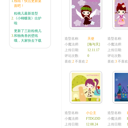
1.
线啦！快点更新桌
面吧！
粒桃儿最新造型
2.
《小蝴蝶装》出炉
啦
更新了三款粒桃儿
3.
和独角兽的壁纸
造型名称:
天使
造型名称:
哦，大家快去下载
小魔法师:
[海与天]
小魔法师:
上传日期:
12.11.17
上传日期:
评论次数:
0
评论次数:
喜欢:
2
不喜欢:
2
喜欢:
3
不喜欢
造型名称:
小公主
造型名称:
小魔法师:
FTDGDD
小魔法师:
上传日期:
12.08.24
上传日期: