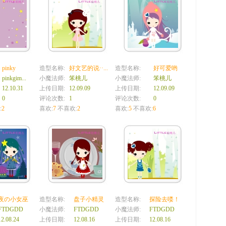
pinky
造型名称:
好文艺的说··...
造型名称:
好可爱哟
pinkgim...
小魔法师:
笨桃儿
小魔法师:
笨桃儿
12.10.31
上传日期:
12.09.09
上传日期:
12.09.09
0
评论次数:
1
评论次数:
0
:
2
喜欢:
7
不喜欢:
2
喜欢:
5
不喜欢:
6
夜の小女巫
造型名称:
盘子小精灵
造型名称:
探险去喽！
FTDGDD
小魔法师:
FTDGDD
小魔法师:
FTDGDD
12.08.24
上传日期:
12.08.16
上传日期:
12.08.16