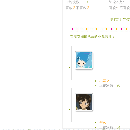
评论次数:
0
评论次数:
喜欢:
3
不喜欢:
3
喜欢:
4
不喜欢
第1页 共79
在魔衣橱最活跃的小魔法师：
小昔之
上传次数：
80
魔糖：
0
来和去，都珍惜！
柳茗
上传次数：
54