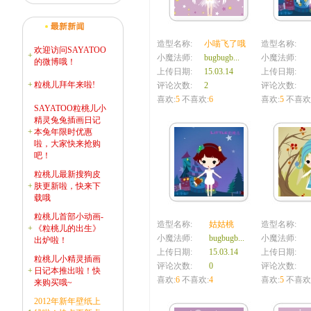
造型名称:
小喵飞了哦
造型名称:
欢迎访问SAYATOO
+
小魔法师:
bugbugb...
小魔法师:
的微博哦！
上传日期:
15.03.14
上传日期:
+
粒桃儿拜年来啦!
评论次数:
2
评论次数:
喜欢:
5
不喜欢:
6
喜欢:
5
不喜欢
SAYATOO粒桃儿小
精灵兔兔插画日记
+
本兔年限时优惠
啦，大家快来抢购
吧！
粒桃儿最新搜狗皮
+
肤更新啦，快来下
载哦
粒桃儿首部小动画-
造型名称:
姑姑桃
造型名称:
+
《粒桃儿的出生》
小魔法师:
bugbugb...
小魔法师:
出炉啦！
上传日期:
15.03.14
上传日期:
粒桃儿小精灵插画
评论次数:
0
评论次数:
+
日记本推出啦！快
喜欢:
6
不喜欢:
4
喜欢:
5
不喜欢
来购买哦~
2012年新年壁纸上