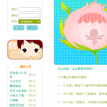
用户:
密码:
时间:
怎么玩呢，点击看看帮助吧！
还有多少人记
01-13
得...
小小魔法衣橱变化通知：
小小牛仔
03-15
++（3.30变）增加了三套非常可爱的
樱桃妹妹
03-15
宝宝飞起来啦
03-15
++（10.31变）增加了三套服装，其
小喵飞了哦
03-14
小猫喵
03-14
++（10.21变）变装后，小粒桃儿
黑妞宝宝妞
03-14