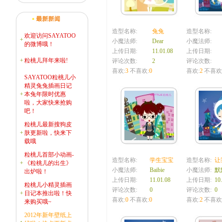
造型名称:
兔兔
造型名称:
欢迎访问SAYATOO
+
小魔法师:
Dear
小魔法师:
的微博哦！
上传日期:
11.01.08
上传日期:
+
粒桃儿拜年来啦!
评论次数:
2
评论次数:
喜欢:
3
不喜欢:
0
喜欢:
2
不喜欢
SAYATOO粒桃儿小
精灵兔兔插画日记
+
本兔年限时优惠
啦，大家快来抢购
吧！
粒桃儿最新搜狗皮
+
肤更新啦，快来下
载哦
粒桃儿首部小动画-
造型名称:
学生宝宝
造型名称:
让
+
《粒桃儿的出生》
小魔法师:
Baibie
小魔法师:
默
出炉啦！
上传日期:
11.01.08
上传日期:
10
粒桃儿小精灵插画
评论次数:
0
评论次数:
0
+
日记本推出啦！快
喜欢:
0
不喜欢:
0
喜欢:
2
不喜欢
来购买哦~
2012年新年壁纸上