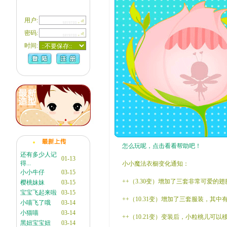
用户:
密码:
时间:
怎么玩呢，点击看看帮助吧！
还有多少人记
01-13
得...
小小魔法衣橱变化通知：
小小牛仔
03-15
++（3.30变）增加了三套非常可爱的
樱桃妹妹
03-15
宝宝飞起来啦
03-15
++（10.31变）增加了三套服装，其
小喵飞了哦
03-14
小猫喵
03-14
++（10.21变）变装后，小粒桃儿
黑妞宝宝妞
03-14