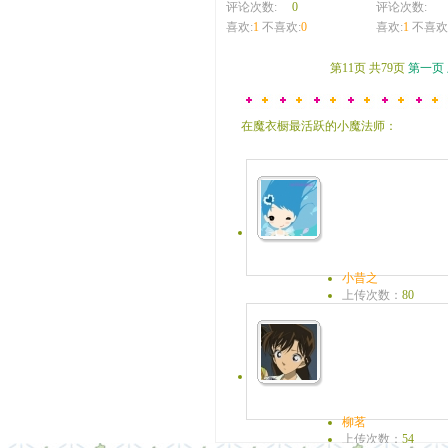
评论次数:
0
评论次数:
喜欢:
1
不喜欢:
0
喜欢:
1
不喜欢
第11页 共79页
第一页
在魔衣橱最活跃的小魔法师：
小昔之
上传次数：
80
魔糖：
0
来和去，都珍惜！
柳茗
上传次数：
54