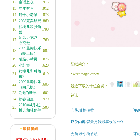
12
童话之夜
1915
13
年年有鱼
1912
14
饼干小老鼠
1878
15
2008完美结局
1860
粒桃儿和独角
16
1790
兽3
纪念迈克尔·
17
1760
杰克逊
2009圣诞快乐
18
1682
（晚上版）
19
引路小精灵
1673
壁纸简介：
20
小红蟹
1620
粒桃儿和独角
21
1610
Sweet magic candy
兽2
2009圣诞快乐
22
1605
最近下载的十位会员：
（白天版）
23
Q桃的新年
1602
评论：
24
新春画虎
1579
2010年4月-粒
25
1509
桃儿和独角兽
会员:仙格瑞拉
评论时
评价内容:背景是我最喜欢的pink~~
会员:粉小兔敏敏
评论时
欢迎访问SAYATOO