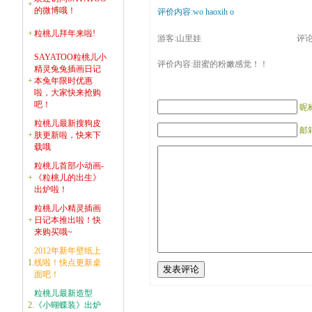
+
的微博哦！
评价内容:wo haoxih o
+
粒桃儿拜年来啦!
游客:山里娃
评论时
SAYATOO粒桃儿小
评价内容:甜蜜的粉嫩感觉！！
精灵兔兔插画日记
+
本兔年限时优惠
啦，大家快来抢购
吧！
昵
粒桃儿最新搜狗皮
邮箱
+
肤更新啦，快来下
载哦
粒桃儿首部小动画-
+
《粒桃儿的出生》
出炉啦！
粒桃儿小精灵插画
+
日记本推出啦！快
来购买哦~
2012年新年壁纸上
1.
线啦！快点更新桌
面吧！
粒桃儿最新造型
2.
《小蝴蝶装》出炉