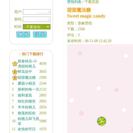
壁纸列表
->下载页面
甜甜魔法糖
用户:
Sweet magic candy
密码:
类型：形象壁纸
时间:
下载：2560
评论：3
发布时间：08-11-09 12:42:20
新春快乐-小
4636
虎妞粒桃儿
鲜花丛中
3043
甜甜魔法糖
2560
4
蘑菇小精灵
2244
5
新鲜的每一天
2132
6
猫和老鼠
2083
7
粉红的微笑
2063
8
羊羊粒桃儿
2054
9
散落的缤纷
2030
粒桃儿和飞燕
10
1996
草
11
欢快的节日
1970