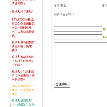
+
的微博哦！
游客:匿名
评论时
+
粒桃儿拜年来啦!
评价内容:好看！
SAYATOO粒桃儿小
精灵兔兔插画日记
+
本兔年限时优惠
昵
啦，大家快来抢购
吧！
邮箱
粒桃儿最新搜狗皮
+
肤更新啦，快来下
载哦
粒桃儿首部小动画-
+
《粒桃儿的出生》
出炉啦！
粒桃儿小精灵插画
+
日记本推出啦！快
来购买哦~
2012年新年壁纸上
1.
线啦！快点更新桌
面吧！
粒桃儿最新造型
2.
《小蝴蝶装》出炉