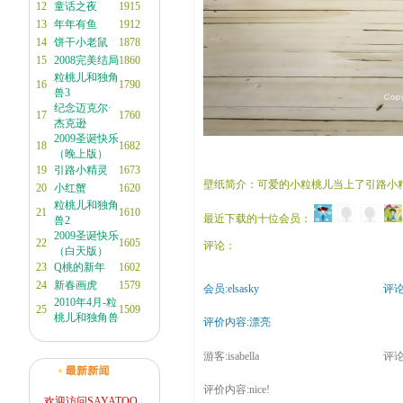
12
童话之夜
1915
13
年年有鱼
1912
14
饼干小老鼠
1878
15
2008完美结局
1860
粒桃儿和独角
16
1790
兽3
纪念迈克尔·
17
1760
杰克逊
2009圣诞快乐
18
1682
（晚上版）
19
引路小精灵
1673
壁纸简介：可爱的小粒桃儿当上了引路小
20
小红蟹
1620
粒桃儿和独角
21
1610
最近下载的十位会员：
兽2
2009圣诞快乐
22
1605
评论：
（白天版）
23
Q桃的新年
1602
24
新春画虎
1579
会员:elsasky
评论时
2010年4月-粒
25
1509
桃儿和独角兽
评价内容:漂亮
游客:isabella
评论时
评价内容:nice!
欢迎访问SAYATOO