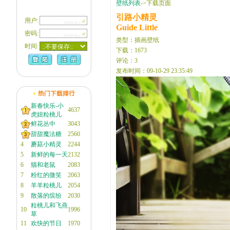
壁纸列表
->下载页面
引路小精灵
用户:
Guide Little
密码:
类型：插画壁纸
时间:
下载：1673
评论：3
发布时间：09-10-29 23:35:49
新春快乐-小
4637
虎妞粒桃儿
鲜花丛中
3043
甜甜魔法糖
2560
4
蘑菇小精灵
2244
5
新鲜的每一天
2132
6
猫和老鼠
2083
7
粉红的微笑
2063
8
羊羊粒桃儿
2054
9
散落的缤纷
2030
粒桃儿和飞燕
10
1996
草
11
欢快的节日
1970