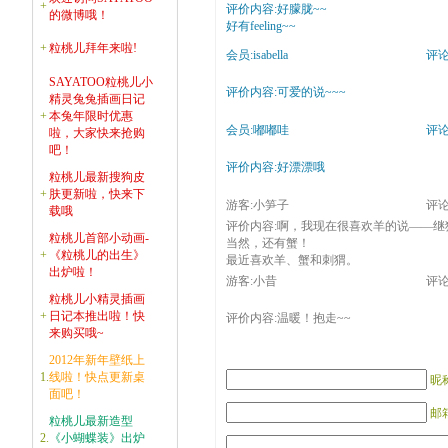
+
评价内容:好朦胧~~
的微博哦！
好有feeling~~
+
粒桃儿拜年来啦!
会员:isabella
评论时
SAYATOO粒桃儿小
评价内容:可爱的说~~~
精灵兔兔插画日记
+
本兔年限时优惠
会员:嘟嘟哇
评论时
啦，大家快来抢购
吧！
评价内容:好漂漂哦
粒桃儿最新搜狗皮
+
肤更新啦，快来下
游客:小笋子
评论时
载哦
评价内容:啊，我现在很喜欢羊的说——继
粒桃儿首部小动画-
当然，还有蟹！
+
《粒桃儿的出生》
最近喜欢羊、蟹和刺猬。
出炉啦！
游客:小昔
评论时
粒桃儿小精灵插画
+
日记本推出啦！快
评价内容:温暖！抱走~~
来购买哦~
2012年新年壁纸上
1.
线啦！快点更新桌
昵
面吧！
邮箱
粒桃儿最新造型
2.
《小蝴蝶装》出炉