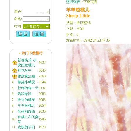
壁纸列表
->下载页面
羊羊粒桃儿
用户:
Sheep Little
密码:
类型：插画壁纸
时间:
下载：2054
评论：6
发布时间：09-02-24 23:47:36
新春快乐-小
4637
虎妞粒桃儿
鲜花丛中
3043
甜甜魔法糖
2560
4
蘑菇小精灵
2244
5
新鲜的每一天
2132
6
猫和老鼠
2083
7
粉红的微笑
2063
8
羊羊粒桃儿
2054
9
散落的缤纷
2030
粒桃儿和飞燕
10
1996
草
11
欢快的节日
1970