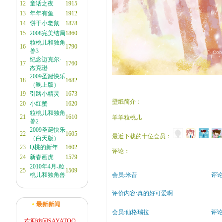
12
童话之夜
1915
13
年年有鱼
1912
14
饼干小老鼠
1878
15
2008完美结局
1860
粒桃儿和独角
16
1790
兽3
纪念迈克尔·
17
1760
杰克逊
2009圣诞快乐
18
1682
（晚上版）
19
引路小精灵
1673
壁纸简介：
20
小红蟹
1620
粒桃儿和独角
21
1610
羊羊粒桃儿
兽2
2009圣诞快乐
22
1605
最近下载的十位会员：
（白天版）
23
Q桃的新年
1602
评论：
24
新春画虎
1579
2010年4月-粒
25
1509
桃儿和独角兽
会员:米昔
评论时
评价内容:真的好可爱啊
会员:仙格瑞拉
评论时
欢迎访问SAYATOO