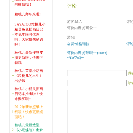
+
的微博哦！
评论：
+
粒桃儿拜年来啦!
游客:MiA
评论时
SAYATOO粒桃儿小
评价内容:好可爱~~
精灵兔兔插画日记
+
本兔年限时优惠
爱MJ
啦，大家快来抢购
会员:仙格瑞拉
评论时
吧！
粒桃儿最新搜狗皮
评价内容:好酷哦~~(⊙o⊙)
+
肤更新啦，快来下
~\(≧▽≦)/~
载哦
粒桃儿首部小动画-
昵
+
《粒桃儿的出生》
出炉啦！
邮箱
粒桃儿小精灵插画
+
日记本推出啦！快
来购买哦~
2012年新年壁纸上
1.
线啦！快点更新桌
面吧！
粒桃儿最新造型
2.
《小蝴蝶装》出炉