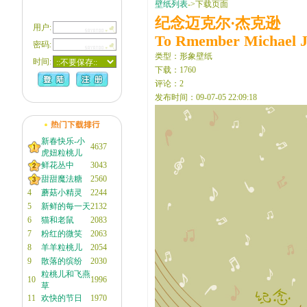
壁纸列表
->下载页面
纪念迈克尔·杰克逊
用户:
To Rmember Michael J
密码:
类型：形象壁纸
时间:
下载：1760
评论：2
发布时间：09-07-05 22:09:18
新春快乐-小
4637
虎妞粒桃儿
鲜花丛中
3043
甜甜魔法糖
2560
4
蘑菇小精灵
2244
5
新鲜的每一天
2132
6
猫和老鼠
2083
7
粉红的微笑
2063
8
羊羊粒桃儿
2054
9
散落的缤纷
2030
粒桃儿和飞燕
10
1996
草
11
欢快的节日
1970