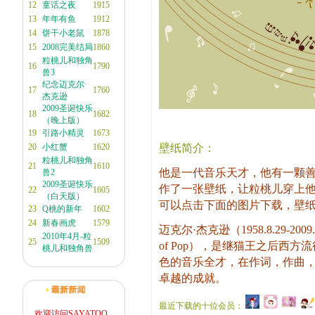
12
童话之夜
1915
13
年年有鱼
1912
14
饼干小老鼠
1878
15
2008完美结局
1860
粒桃儿和独角
16
1790
兽3
纪念迈克尔·
17
1760
杰克逊
2009圣诞快乐
18
1682
（晚上版）
19
引路小精灵
1673
20
小红蟹
1620
壁纸简介：
粒桃儿和独角
21
1610
他是一代音乐天才，他有一颗
兽2
2009圣诞快乐
作了一张壁纸，让粒桃儿穿上他
22
1605
（白天版）
可以点击下面的图片下载，壁
23
Q桃的新年
1602
24
新春画虎
1579
迈克尔·杰克逊（1958.8.29-2009
2010年4月-粒
25
1509
of Pop），是继猫王之后西
桃儿和独角兽
色的音乐全才，在作词，作曲
卓越的成就。
最近下载的十位会员：
欢迎访问SAYATOO